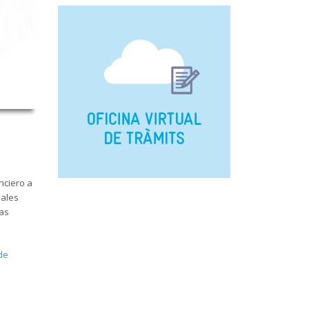
nciero a
pales
sas
de