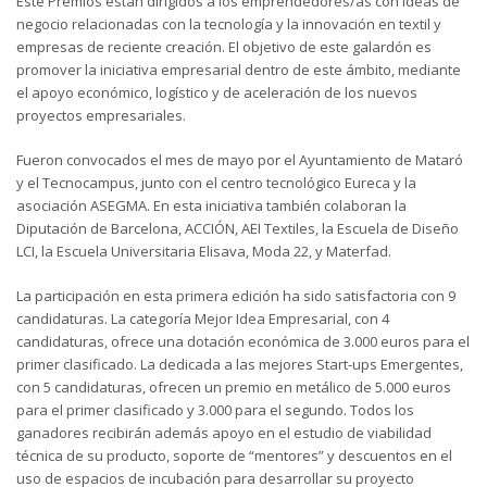
Este Premios están dirigidos a los emprendedores/as con ideas de
negocio relacionadas con la tecnología y la innovación en textil y
empresas de reciente creación. El objetivo de este galardón es
promover la iniciativa empresarial dentro de este ámbito, mediante
el apoyo económico, logístico y de aceleración de los nuevos
proyectos empresariales.
Fueron convocados el mes de mayo por el Ayuntamiento de Mataró
y el Tecnocampus, junto con el centro tecnológico Eureca y la
asociación ASEGMA. En esta iniciativa también colaboran la
Diputación de Barcelona, ​​ACCIÓN, AEI Textiles, la Escuela de Diseño
LCI, la Escuela Universitaria Elisava, Moda 22, y Materfad.
La participación en esta primera edición ha sido satisfactoria con 9
candidaturas. La categoría Mejor Idea Empresarial, con 4
candidaturas, ofrece una dotación económica de 3.000 euros para el
primer clasificado. La dedicada a las mejores Start-ups Emergentes,
con 5 candidaturas, ofrecen un premio en metálico de 5.000 euros
para el primer clasificado y 3.000 para el segundo. Todos los
ganadores recibirán además apoyo en el estudio de viabilidad
técnica de su producto, soporte de “mentores” y descuentos en el
uso de espacios de incubación para desarrollar su proyecto