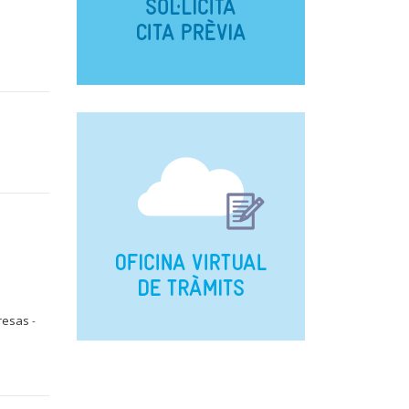
presas
-