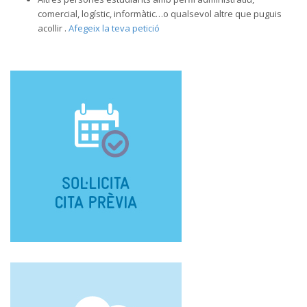
comercial, logístic, informàtic…o qualsevol altre que puguis
acollir .
Afegeix la teva petició