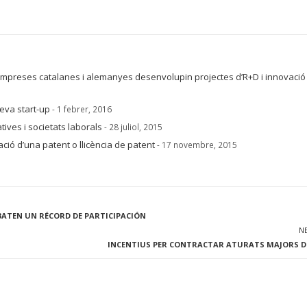
 empreses catalanes i alemanyes desenvolupin projectes d’R+D i innovació
seva start-up
- 1 febrer, 2016
ives i societats laborals
- 28 juliol, 2015
ació d’una patent o llicència de patent
- 17 novembre, 2015
BATEN UN RÉCORD DE PARTICIPACIÓN
N
INCENTIUS PER CONTRACTAR ATURATS MAJORS DE