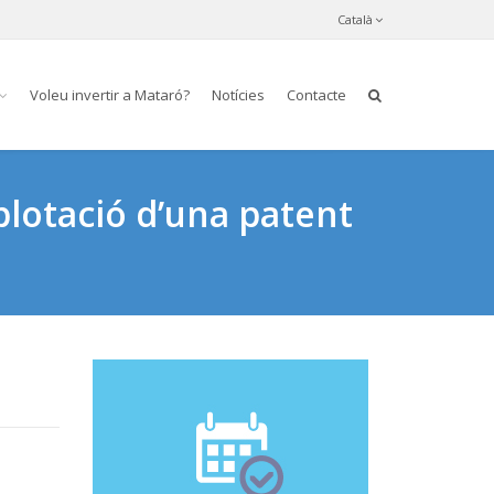
Català
Voleu invertir a Mataró?
Notícies
Contacte
plotació d’una patent