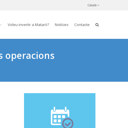
Català
Voleu invertir a Mataró?
Notícies
Contacte
es operacions