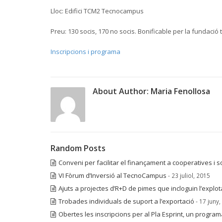
Lloc: Edifici TCM2 Tecnocampus
Preu: 130 socis, 170 no socis. Bonificable per la fundació t
Inscripcions i programa
About Author:
Maria Fenollosa
Random Posts
Conveni per facilitar el finançament a cooperatives i s
VI Fòrum d’Inversió al TecnoCampus
- 23 juliol, 2015
Ajuts a projectes d’R+D de pimes que incloguin l’explot
Trobades individuals de suport a l’exportació
- 17 juny
Obertes les inscripcions per al Pla Esprint, un programa