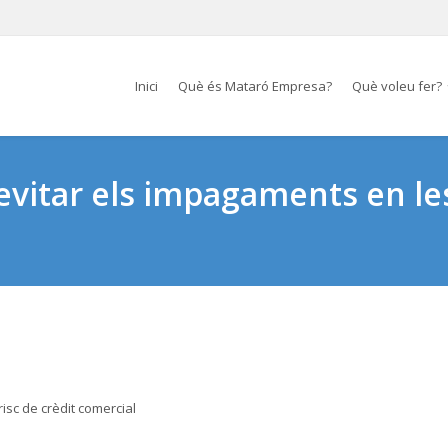
Inici
Què és Mataró Empresa?
Què voleu fer?
 evitar els impagaments en l
risc de crèdit comercial