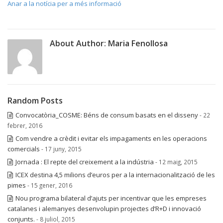
Anar a la notícia per a més informació
About Author:
Maria Fenollosa
Random Posts
Convocatòria_COSME: Béns de consum basats en el disseny
- 22
febrer, 2016
Com vendre a crèdit i evitar els impagaments en les operacions
comercials
- 17 juny, 2015
Jornada : El repte del creixement a la indústria
- 12 maig, 2015
ICEX destina 4,5 milions d’euros per a la internacionalització de les
pimes
- 15 gener, 2016
Nou programa bilateral d’ajuts per incentivar que les empreses
catalanes i alemanyes desenvolupin projectes d’R+D i innovació
conjunts.
- 8 juliol, 2015